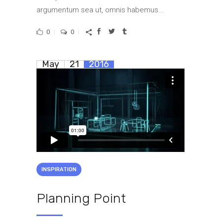
argumentum sea ut, omnis habemus...
0
0
May
21
2016
INSPIRATION
Planning Point