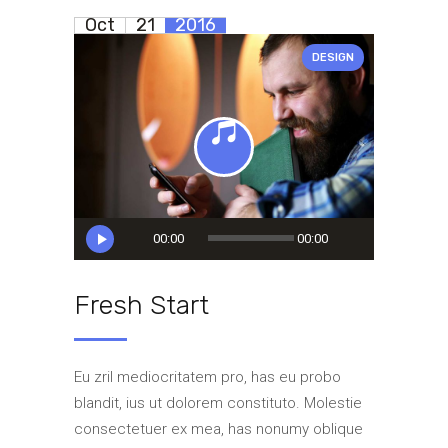
Oct
21
2016
DESIGN
Audio
00:00
00:00
Player
Fresh Start
Eu zril mediocritatem pro, has eu probo
blandit, ius ut dolorem constituto. Molestie
consectetuer ex mea, has nonumy oblique